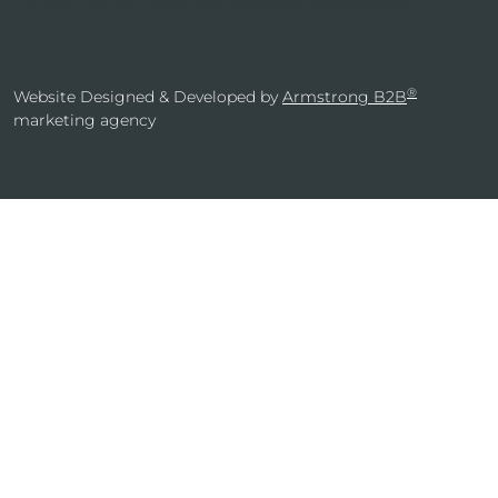
Do Not Sell or Share My Personal Information
®
Website Designed & Developed by
Armstrong B2B
marketing agency