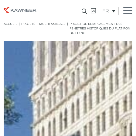
FR
ACCUEIL
|
PROJETS
|
MULTIFAMILIALE
|
PROJET DE REMPLACEMENT DES
FENÊTRES HISTORIQUES DU FLATIRON
BUILDING