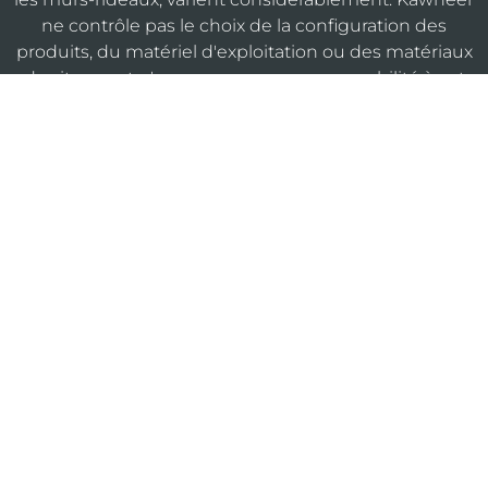
ne contrôle pas le choix de la configuration des
produits, du matériel d'exploitation ou des matériaux
de vitrage, et n'assume aucune responsabilité à cet
égard.
KAWNEERDIRECT
Avis
Politique de
Politique
Sitemap
juridiques
confidentialité
de cookies
Do Not Sell or Share My Personal Information
®
Website Designed & Developed by
Armstrong B2B