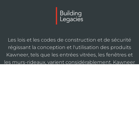
Les lois et les codes de construction et de sécurité
régissant la conception et l'utilisation des produits
Kawneer, tels que les entrées vitrées, les fenêtres et
les murs-rideaux, varient considérablement. Kawneer
ne contrôle pas le choix de la configuration des
produits, du matériel d'exploitation ou des matériaux
de vitrage, et n'assume aucune responsabilité à cet
égard.
KAWNEERDIRECT