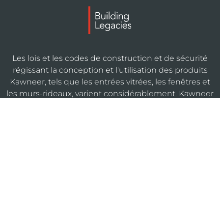
Les lois et les codes de construction et de sécurité
régissant la conception et l'utilisation des produits
Kawneer, tels que les entrées vitrées, les fenêtres et
les murs-rideaux, varient considérablement. Kawneer
ne contrôle pas le choix de la configuration des
produits, du matériel d'exploitation ou des matériaux
de vitrage, et n'assume aucune responsabilité à cet
égard.
KAWNEERDIRECT